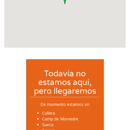
Todavía no
estamos aquí,
pero llegaremos
De momento estamos en
Cullera
Camp de Morvedre
Sueca